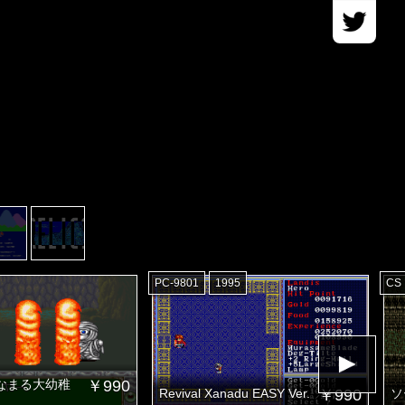
PC-9801
1995
CS
なまる大幼稚
￥990
Revival Xanadu EASY Ver.
￥990
ソ