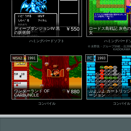
ディープダンジョンIV 黒
￥550
ロードス島戦記 灰色
の妖術師
女
ハミングバードソフト
ハミングバード
© 水野良・グループSNE・出
KADOKAWA
MSX2
1991
FC
1993
ワンダーランド OF
￥880
ぷよぷよ カートリッ
CARBUNCLE
ージョン
コンパイル
コンパイル