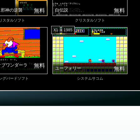
I 邪神の逆襲
無料
白伝説
無料
リスタルソフト
クリスタルソフト
X1
1985
オブワンダーラ
無料
ユーフォリー
無料
ングバードソフト
システムサコム