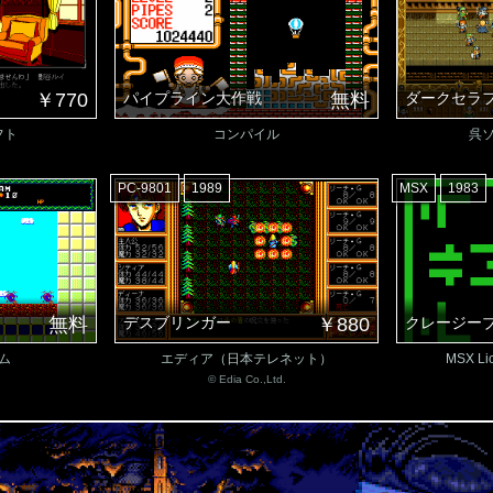
￥770
パイプライン大作戦
無料
ダークセラ
フト
コンパイル
呉
PC-9801
1989
MSX
1983
無料
デスブリンガー
￥880
クレージー
ム
エディア（日本テレネット）
MSX Lic
© Edia Co.,Ltd.