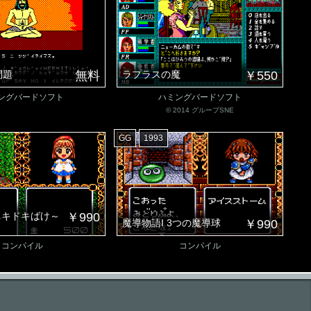
問題
無料
ラプラスの魔
￥550
ングバードソフト
ハミングバードソフト
© 2014 グループSNE
GG
1993
ドキドキばけ～
￥990
魔導物語I 3つの魔導球
￥990
コンパイル
コンパイル