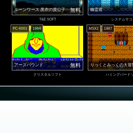
ルーンワース 黒衣の貴公子
無料
幽霊君
T&E SOFT
システムサコ
PC-6001
1984
MSX2
1987
アースバウンド
無料
りっくとみっくの大冒
クリスタルソフト
ハミングバード