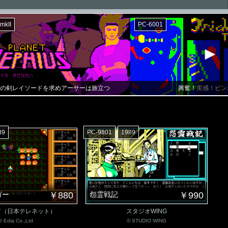
mkII
PC-6001
の剣レイソードを求めアーサーは旅立つ
興奮！実感！ピン
89
PC-9801
1989
ガー
￥880
怨霊戦記
￥990
ア（日本テレネット）
スタジオWING
© Edia Co.,Ltd.
© STUDIO WING