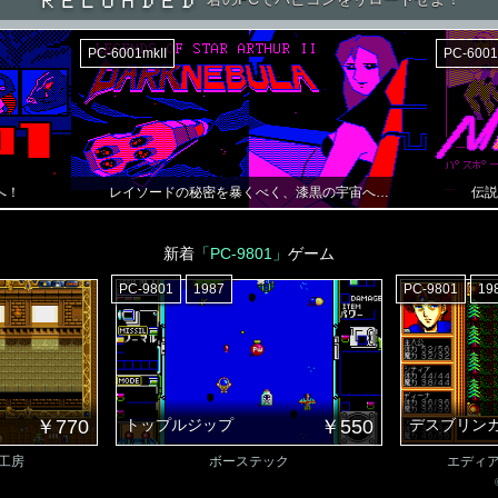
PC-6001mkII
PC-6001
へ！
レイソードの秘密を暴くべく、漆黒の宇宙へ…
伝説
新着
「PC-9801」
ゲーム
PC-9801
1987
PC-9801
19
￥770
トップルジップ
￥550
デスブリン
工房
ボーステック
エディ