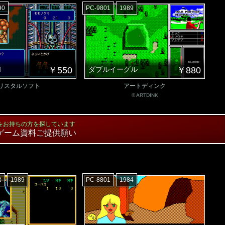
90
PC-9801
1989
I
￥550
ダブルイーグル
￥880
リスタルソフト
アートディンク
© ARTDINK
をお持ちの方を探しています
ゲーム資料ご提供願い
R
1989
PC-8801
1984