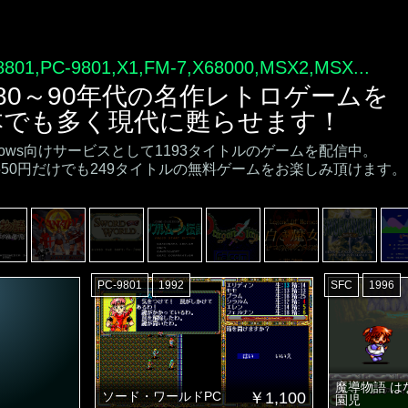
8801,PC-9801,X1,FM-7,X68000,MSX2,MSX...
980～90年代の名作レトロゲームを
本でも多く現代に甦らせます！
ndows向けサービスとして1193タイトルのゲームを配信中。
550円だけでも249タイトルの無料ゲームをお楽しみ頂けます。
PC-9801
1992
SFC
1996
魔導物語 は
ソード・ワールドPC
￥1,100
園児