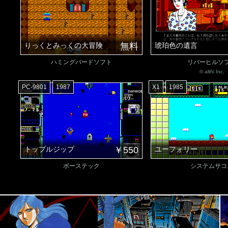
りっくとみっくの大冒険
無料
琥珀色の遺言
ハミングバードソフト
リバーヒルソ
© althi Inc.
PC-9801
1987
X1
1985
トップルジップ
￥550
ユーフォリー
ボーステック
システムサコ