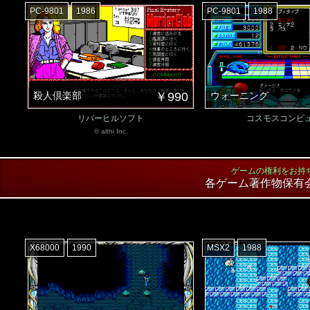
PC-9801
1986
PC-9801
1988
殺人倶楽部
￥990
ウォーニング
リバーヒルソフト
コスモスコンピ
© althi Inc.
ゲームの権利をお持
各ゲーム著作物保有
X68000
1990
MSX2
1988