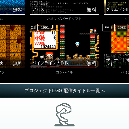
無料
アビス
無料
クリムゾンI
ム
ハミングバードソフト
ク
CS
1991
FM-7
1983
ザ・ナイト
険
無料
パイプライン大作戦
無料
ンド
ソフト
コンパイル
ハミ
プロジェクトEGG 配信タイトル一覧へ