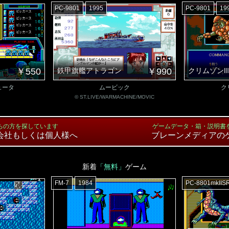
PC-9801
1995
PC-9801
19
￥550
鉄甲旗艦アトラゴン
￥990
クリムゾンII
ュータ
ムービック
ク
© ST.LIVE/WARMACHINE/MOVIC
ちの方を探しています
ゲームデータ・箱・説明書
会社もしくは個人様へ
ブレーンメディアの
新着
「無料」
ゲーム
FM-7
1984
PC-8801mkIIS