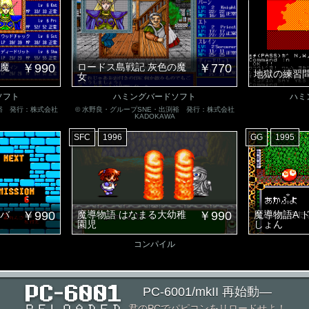
の魔
￥990
ロードス島戦記 灰色の魔
￥770
地獄の練習
女
ソフト
ハミングバードソフト
ハミ
渕裕 発行：株式会社
© 水野良・グループSNE・出渕裕 発行：株式会社
KADOKAWA
SFC
1996
GG
1995
ジバ
￥990
魔導物語 はなまる大幼稚
￥990
魔導物語A 
園児
しょん
コンパイル
PC-6001/mkII 再始動―
君のPCでパピコンをリロードせよ！