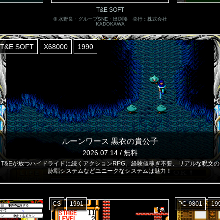
T&E SOFT
© 水野良・グループSNE・出渕裕 発行：株式会社
KADOKAWA
T&E SOFT
X68000
1990
ルーンワース 黒衣の貴公子
2026.07.14 / 無料
T&Eが放つハイドライドに続くアクションRPG。経験値稼ぎ不要、リアルな呪文の
詠唱システムなどユニークなシステムは魅力！
CS
1991
PC-9801
19