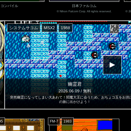
コンパイル
日本ファルコム
© Nihon Falcom Corp. All rights reserved.
© 
システムサコム
MSX2
1988
幽霊君
2026.06.09 / 無料
突然幽霊になってしまい大あわて！閻魔大王に会うため、おちょコ玉をお供
の旅に出かけよう！
95
FM-7
1983