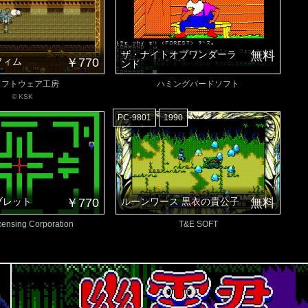
ザ・ナイトオブワンダーラ
無料
フィム
￥770
ンド
ソフトウェア工房
ハミングバードソフト
© KSK
PC-9801
1990
ブレット
￥770
ルーンワース 黒衣の貴公子
無料
ensing Corporation
T&E SOFT