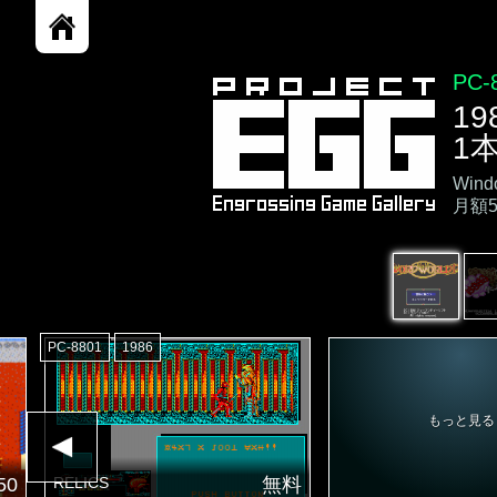
PC-
1
1
Wi
月額
PC-8801
1986
もっと見る
50
RELICS
無料