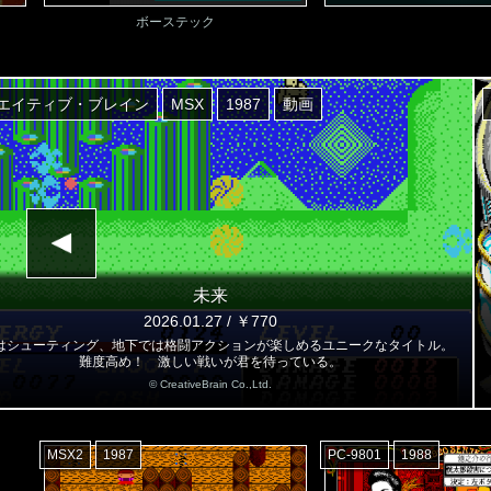
ボーステック
エイティブ・ブレイン
MSX
1987
動画
未来
2026.01.27 / ￥770
はシューティング、地下では格闘アクションが楽しめるユニークなタイトル。
難度高め！ 激しい戦いが君を待っている。
© CreativeBrain Co.,Ltd.
MSX2
1987
PC-9801
1988