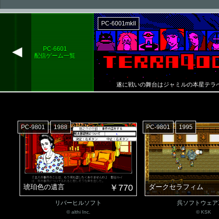
PC-6001mkII
PC-6601
配信ゲーム一覧
遂に戦いの舞台はジャミルの本星テラ
PC-9801
1988
PC-9801
1995
琥珀色の遺言
￥770
ダークセラフィム
リバーヒルソフト
呉ソフトウェア
© althi Inc.
© KSK