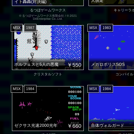
大脱走
イト轟轟(対決編)
るつぼゲームワークス
キャリーラ
© るつぼゲームワークス有限会社 / © 2021
D4Enterprise Co.,Ltd.
MSX
1987
MSX
1983
ボルフェスと5人の悪魔
￥550
メガロポリスSOS
クリスタルソフト
コンパイル
MSX
1984
MSX
1984
ゼクサス光速2000光年
￥660
合体ヴォルガード