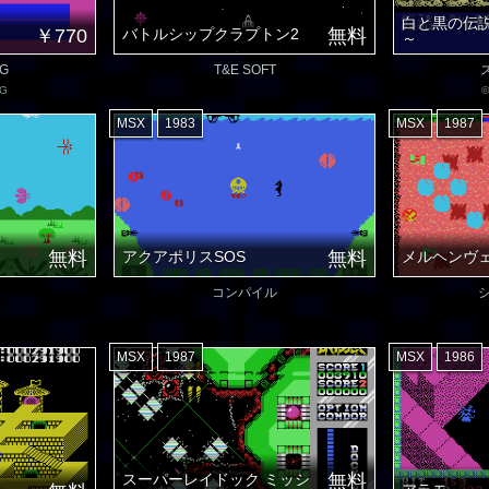
白と黒の伝説
￥770
バトルシップクラプトン2
無料
～
G
T&E SOFT
NG
©
MSX
1983
MSX
1987
無料
アクアポリスSOS
無料
メルヘンヴ
コンパイル
MSX
1987
MSX
1986
スーパーレイドック ミッシ
無料