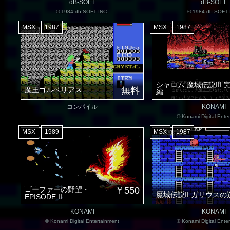
dB-SOFT
dB-SOFT
© 1984 db-SOFT INC.
© 1984 db-SOFT 
MSX
1987
MSX
1987
シャロム 魔城伝説III 
魔王ゴルベリアス
無料
編
コンパイル
KONAMI
© Konami Digital Ente
MSX
1989
MSX
1987
ゴーファーの野望・
￥550
魔城伝説II ガリウスの
EPISODE II
KONAMI
KONAMI
© Konami Digital Entertainment
© Konami Digital Ente