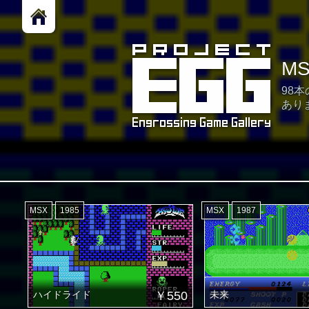
M
98
あり
MSX
1985
MSX
1987
ハイドライド
￥550
未来