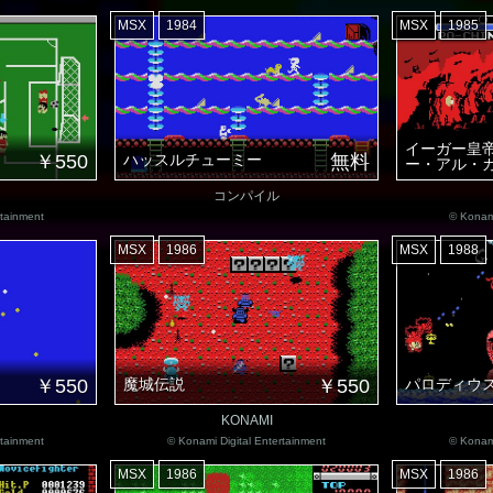
MSX
1984
MSX
1985
イーガー皇帝
￥550
ハッスルチューミー
無料
ー・アル・カ
コンパイル
rtainment
© Konami
MSX
1986
MSX
1988
￥550
魔城伝説
￥550
パロディウ
KONAMI
rtainment
© Konami Digital Entertainment
© Konami
MSX
1986
MSX
1986