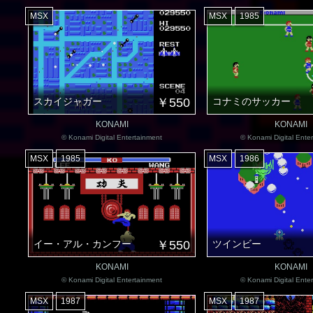
MSX
MSX
1985
スカイジャガー
￥550
コナミのサッカー
KONAMI
KONAMI
© Konami Digital Entertainment
© Konami Digital Ente
MSX
1985
MSX
1986
イー・アル・カンフー
￥550
ツインビー
KONAMI
KONAMI
© Konami Digital Entertainment
© Konami Digital Ente
MSX
1987
MSX
1987