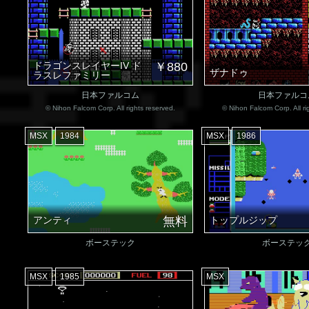
ドラゴンスレイヤーIV ド
￥880
ザナドゥ
ラスレファミリー
日本ファルコム
日本ファルコ
© Nihon Falcom Corp. All rights reserved.
© Nihon Falcom Corp. All ri
MSX
1984
MSX
1986
アンティ
無料
トップルジップ
ボーステック
ボーステッ
MSX
1985
MSX