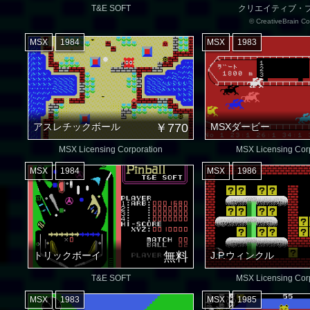
T&E SOFT
クリエイティブ・
© CreativeBrain Co
MSX
1984
MSX
1983
アスレチックボール
￥770
MSXダービー
MSX Licensing Corporation
MSX Licensing Cor
MSX
1984
MSX
1986
トリックボーイ
無料
J.P.ウィンクル
T&E SOFT
MSX Licensing Cor
MSX
1983
MSX
1985