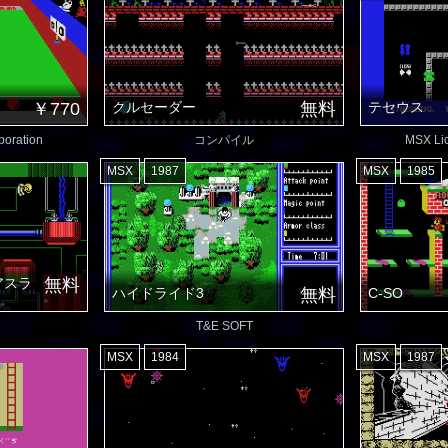
￥770
クルセーダー
無料
テセウス
poration
コンパイル
MSX Lic
MSX
1987
MSX
1985
アスラ
無料
ハイドライド3
無料
C-SO
T&E SOFT
MSX
1984
MSX
1987