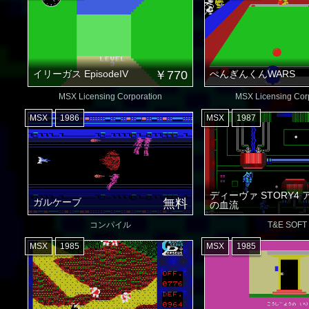
イリーガス EpisodeIV
￥770
ぺんぎんくんWARS
MSX Licensing Corporation
MSX Licensing Cor
MSX
1986
MSX
1987
ディーヴァ STORY4 
ガルケーブ
無料
の血流
コンパイル
T&E SOFT
MSX
1985
MSX
1985