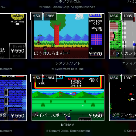
日本ファルコム
ハミ
INC.
© Nihon Falcom Corp. All rights reserved.
MSX
1986
MSX
1985
完結
￥550
ぼうけんろまん
￥770
アメリカン
システムソフト
エディ
rtainment
© Systemsoft beta, Inc.
MSX
1984
MSX
1987
迷宮
￥550
ハイパースポーツ2
￥550
グラディウス
KONAMI
rtainment
© Konami Digital Entertainment
© Konami