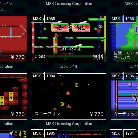
ブレイン
MSX Licensing Corporation
MSX Lic
.,Ltd.
MSX
1985
MSX
1986
超戦士ザイ
￥770
C-SO
無料
ブペガス
poration
コンパイル
コス
MSX
1984
MSX
1986
￥770
スコープオン
￥770
ガーディッ
poration
MSX Licensing Corporation
MSX
1985
MSX
1984