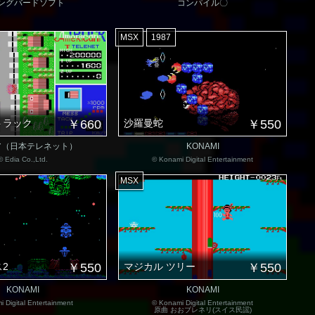
ングバードソフト
コンパイル〇
MSX
1987
トラック
￥660
沙羅曼蛇
￥550
ア（日本テレネット）
KONAMI
© Edia Co.,Ltd.
© Konami Digital Entertainment
MSX
2
￥550
マジカル ツリー
￥550
KONAMI
KONAMI
 Digital Entertainment
© Konami Digital Entertainment
原曲 おおブレネリ(スイス民謡)