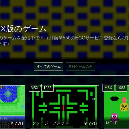
SX版のゲーム
本のゲームを配信中です（月額￥550のEGGサービス登録なら
ます）
すべてのゲーム
無料ゲームのみ
MSX
1983
MSX
1983
￥770
クレージーブレット
￥770
MOLE