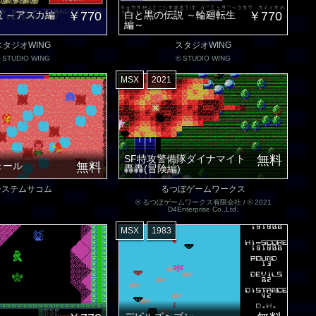
 ～アスカ編
￥770
白と黒の伝説 ～輪廻転生
￥770
編～
スタジオWING
スタジオWING
 STUDIO WING
© STUDIO WING
MSX
2021
SF特攻警備隊ダイナマイト
無料
ェール
無料
轟轟(冒険編)
システムサコム
るつぼゲームワークス
© るつぼゲームワークス有限会社 / © 2021
D4Enterprise Co.,Ltd.
MSX
1983