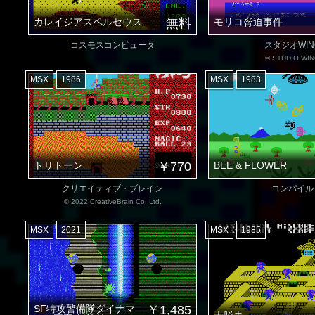
カレイジアスペルセウス
無料
モリコ脅迫事件
コスモスコンピュータ
スタジオWIN
© STUDIO WI
MSX
1986
MSX
1983
トリトーン
￥770
BEE & FLOWER
クリエイティブ・ブレイン
コンパイル
© 2022 CreativeBrain Co.,Ltd.
MSX
2021
MSX
1985
SF特攻警備隊ダイナマ
￥1,485