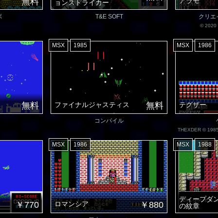
無料
アラモ
ョンストライカー
ボ
T&E SOFT
クリエ
© 2020 
MSX
1985
MSX
1986
無料
ファイナルジャスティス
無料
テグザー
コンパイル
THEXDER © 1985
MSX
1986
MSX
1988
ディープダン
￥770
ロマンシア
￥880
の紋章