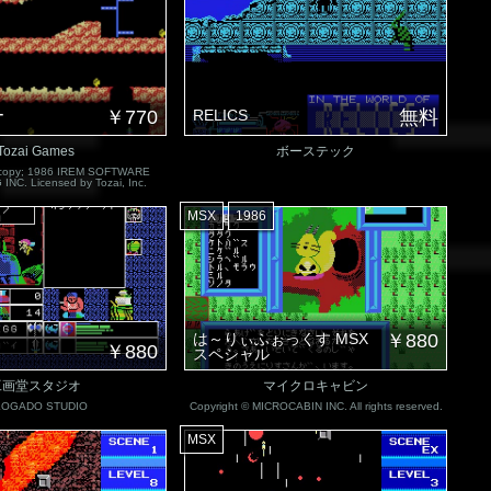
ー
￥770
RELICS
無料
Tozai Games
ボーステック
& copy; 1986 IREM SOFTWARE
NC. Licensed by Tozai, Inc.
MSX
1986
は～りぃふぉっくす MSX
￥880
￥880
スペシャル
工画堂スタジオ
マイクロキャビン
KOGADO STUDIO
Copyright © MICROCABIN INC. All rights reserved.
MSX