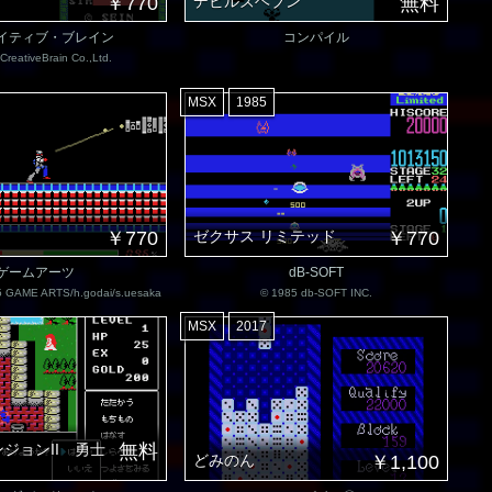
￥770
デビルズヘブン
無料
イティブ・ブレイン
コンパイル
CreativeBrain Co.,Ltd.
MSX
1985
￥770
ゼクサス リミテッド
￥770
ゲームアーツ
dB-SOFT
 GAME ARTS/h.godai/s.uesaka
© 1985 db-SOFT INC.
MSX
2017
ジョンII 勇士
無料
どみのん
￥1,100