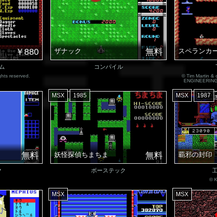
￥880
ザナック
無料
スペランカ
ム
コンパイル
ghts reserved.
© Tim Martin 
ENGINEERING I
MSX
1985
MSX
1987
無料
妖怪探偵ちまちま
無料
覇邪の封印
ク
ボーステック
© 
MSX
MSX