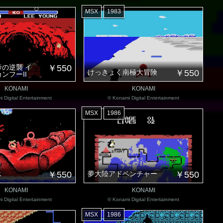
MSX
1983
の逆襲 イ
￥550
けっきょく南極大冒険
￥550
ンフーII
KONAMI
KONAMI
 Digital Entertainment
© Konami Digital Entertainment
MSX
1986
ス
￥550
夢大陸アドベンチャー
￥550
KONAMI
KONAMI
 Digital Entertainment
© Konami Digital Entertainment
MSX
1986