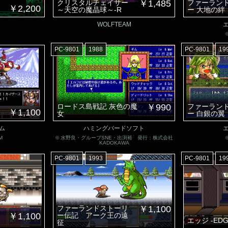
クリスタルチェイサー
￥1,485
ファーラン
￥2,200
～天空の魔晶球～-R
ー 大地の絆
WOLF
TEAM
PC-9801
1988
PC-9801
19
ロードス島戦記 灰色の魔
￥990
ファーラン
￥1,100
女
ー 白銀の翼
ム
ハミングバードソフト
M
© 水野良・グループSNE・出渕裕 発行：株式会社
KADOKAWA
PC-9801
1993
PC-9801
19
ファーランドストーリ
￥1,100
￥1,100
ー伝記 アーク王の遠
エッジ -EDG
征