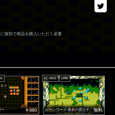
らびに個別で商品を購入いただく必要
89
PC-9801
1990
ガー
￥880
ルーンワース 黒衣の貴公子
無料