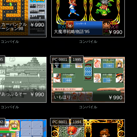
うカーバンクル
￥990
ーション98
大魔導戦略物語’95
￥990
コンパイル
コンパイル
95
PC-9801
1995
戸あっぷるそー
￥990
いもほり
￥990
コンパイル
コンパイル
92
PC-9801
1994