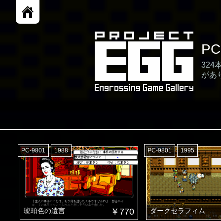
P
32
があ
PC-9801
1988
PC-9801
1995
琥珀色の遺言
￥770
ダークセラフィム