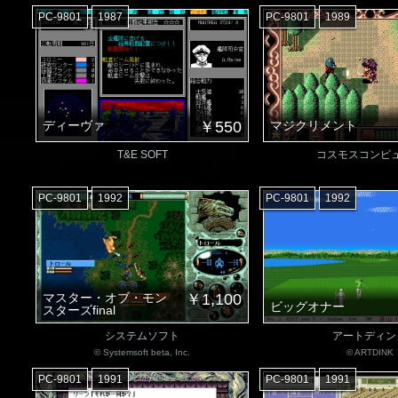
PC-9801
1987
PC-9801
1989
ディーヴァ
￥550
マジクリメント
T&E SOFT
コスモスコンピ
PC-9801
1992
PC-9801
1992
マスター・オブ・モン
￥1,100
ビッグオナー
スターズfinal
システムソフト
アートディン
© Systemsoft beta, Inc.
© ARTDINK
PC-9801
1991
PC-9801
1991