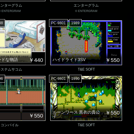
エンターグラム
エンターグラム
© ENTERGRAM
© ENTERGRAM
88
PC-9801
1989
ードな物語
￥440
ハイドライド3SV
￥550
システムサコム
T&E SOFT
96
PC-9801
1990
ルーンワース 黒衣の貴公
￥550
￥550
子
コンパイル
T&E SOFT