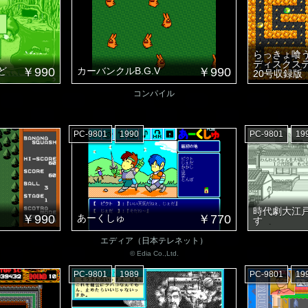
らっきょ喰
ディスクステ
ど
￥990
カーバンクルB.G.V
￥990
20号収録版
コンパイル
PC-9801
1990
PC-9801
19
時代劇大江
￥990
あーくしゅ
￥770
す
エディア（日本テレネット）
© Edia Co.,Ltd.
PC-9801
1989
PC-9801
19