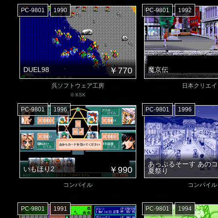
PC-9801
1990
PC-9801
1992
DUEL98
￥770
魔京伝
呉ソフトウェア工房
日本クリエイ
© KSK
PC-9801
1996
PC-9801
1996
あっぷるそーす あの
いもほり2
￥990
夏祭り
コンパイル
コンパイル
PC-9801
1991
PC-9801
1994