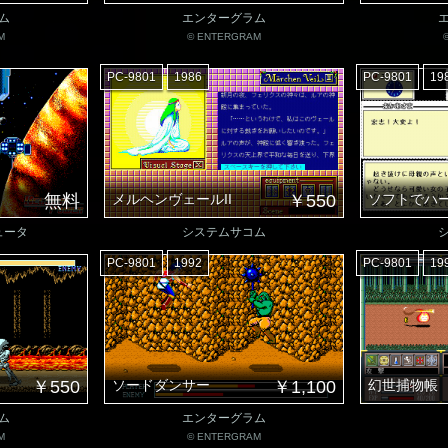
ム
エンターグラム
M
© ENTERGRAM
PC-9801
1986
PC-9801
19
無料
メルヘンヴェールII
￥550
ソフトでハ
ュータ
システムサコム
PC-9801
1992
PC-9801
19
￥550
ソードダンサー
￥1,100
幻世捕物帳
ム
エンターグラム
M
© ENTERGRAM