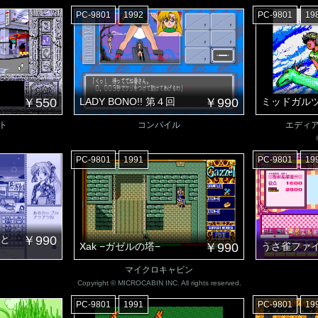
PC-9801
1992
PC-9801
19
￥550
LADY BONO!! 第４回
￥990
ミッドガル
ト
コンパイル
エディ
PC-9801
1991
PC-9801
19
コと
￥990
Xak −ガゼルの塔−
￥990
うさ雀ファ
マイクロキャビン
Copyright © MICROCABIN INC. All rights reserved.
PC-9801
1991
PC-9801
19