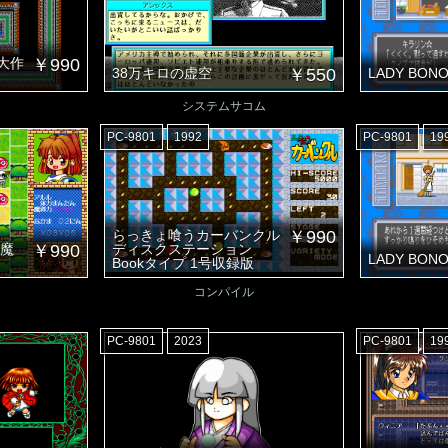
大作
￥990
38万キロの虚空
￥550
LADY BON
システムサコム
PC-9801
1992
PC-9801
19
らっきょ喰うカーバンクル
￥990
大魔
￥990
ディスクステーション
LADY BON
Bookタイプ 1号収録版
コンパイル
PC-9801
2023
PC-9801
19