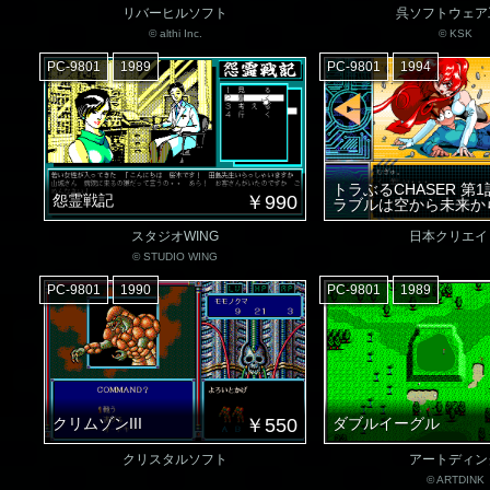
リバーヒルソフト
呉ソフトウェア
© althi Inc.
© KSK
PC-9801
1989
PC-9801
1994
トラぶるCHASER 第1
怨霊戦記
￥990
ラブルは空から未来か
スタジオWING
日本クリエイ
© STUDIO WING
PC-9801
1990
PC-9801
1989
クリムゾンIII
￥550
ダブルイーグル
クリスタルソフト
アートディン
© ARTDINK