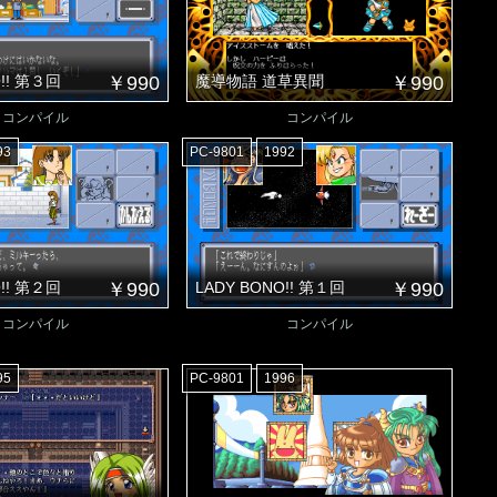
O!! 第３回
￥990
魔導物語 道草異聞
￥990
コンパイル
コンパイル
93
PC-9801
1992
O!! 第２回
￥990
LADY BONO!! 第１回
￥990
コンパイル
コンパイル
95
PC-9801
1996