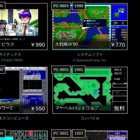
90
PC-9801
1990
メビウス
￥990
大戦略III’90
￥770
ガイナックス
システムソフト
 STUDIO TRON
© Systemsoft beta, Inc.
92
PC-9801
1991
ワー2
￥550
マーベルパットゴルフ
無料
モスコンピュータ
コンパイル
89
PC-9801
1993