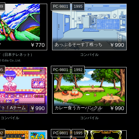
89
PC-9801
1995
ツ
￥770
あっぷるそーす丁稚っち
￥990
ア（日本テレネット）
コンパイル
© Edia Co.,Ltd.
95
PC-9801
1992
イト！Aチーム
￥990
カレー食うカーバンクル
￥990
コンパイル
コンパイル
92
PC-9801
1995