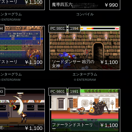
ドストーリ
￥1,100
魔導四五六
￥990
エンターグラム
コンパイル
© ENTERGRAM
94
PC-9801
1994
ドストーリ
￥1,100
ソードダンサー 凶刃の
￥1,100
女神
エンターグラム
エンターグラム
© ENTERGRAM
© ENTERGRAM
93
PC-9801
1991
ファーランドストーリ
￥1,100
E-
￥1,100
ー