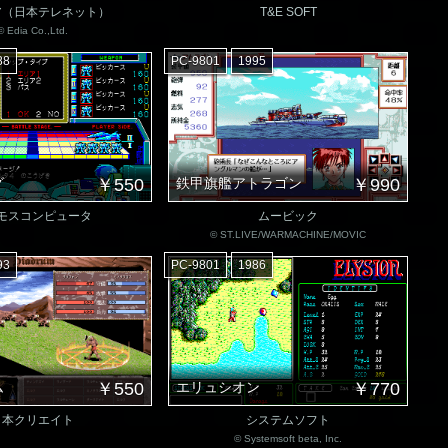
ア（日本テレネット）
T&E SOFT
© Edia Co.,Ltd.
88
PC-9801
1995
グ
￥550
鉄甲旗艦アトラゴン
￥990
モスコンピュータ
ムービック
© ST.LIVE/WARMACHINE/MOVIC
93
PC-9801
1986
ム
￥550
エリュシオン
￥770
日本クリエイト
システムソフト
© Systemsoft beta, Inc.