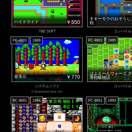
キキーモラのおそうじ
ハイドライド
￥550
戦
T&E SOFT
コンパイル
PC-9801
1989
PC-9801
1995
ばよえーんウォーズ 
遊兎伝
￥770
導戦略物語
システムソフト
コンパイル
© Systemsoft beta, Inc.
PC-9801
1994
PC-9801
1993