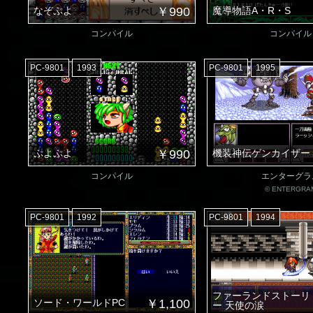
なぞぷよ
￥990
魔導物語A・R・S
コンパイル
コンパイル
PC-9801
1993
PC-9801
1995
ぷよぷよ
￥990
機装神伝ゲンカイザー
コンパイル
エンターグラ
© ENTERGRA
PC-9801
1992
PC-9801
1994
ファーランドストーリ
ソード・ワールドPC
￥1,100
ー 天使の涙