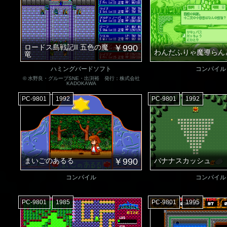
ロードス島戦記II 五色の魔
￥990
わんだふりゃ魔導らん
竜
ハミングバードソフト
コンパイル
© 水野良・グループSNE・出渕裕 発行：株式会社
KADOKAWA
PC-9801
1992
PC-9801
1992
まいごのあるる
￥990
バナナスカッシュ
コンパイル
コンパイル
PC-9801
1985
PC-9801
1995