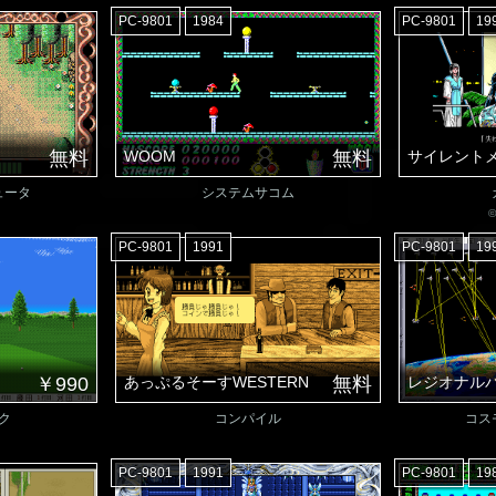
PC-9801
1984
PC-9801
19
無料
WOOM
無料
サイレント
ュータ
システムサコム
©
PC-9801
1991
PC-9801
19
￥990
あっぷるそーすWESTERN
無料
レジオナルパ
ク
コンパイル
コス
PC-9801
1991
PC-9801
19