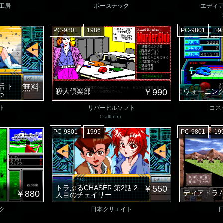
工房
ボーステック
エディ
PC-9801
1986
PC-9801
19
話 ト
無料
殺人倶楽部
￥990
ウォーニン
ら
ト
リバーヒルソフト
コス
© althi Inc.
PC-9801
1995
PC-9801
19
トラぶるCHASER 第2話 2
￥550
￥880
ディアドラ
人目のチェイサー
ク
日本クリエイト