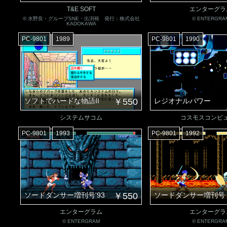
T&E SOFT
エンターグラ
© 水野良・グループSNE・出渕裕 発行：株式会社
© ENTERGRA
KADOKAWA
PC-9801
1989
PC-9801
1990
ソフトでハードな物語II
￥550
レジオナルパワー
システムサコム
コスモスコンピ
PC-9801
1993
PC-9801
1992
ソードダンサー増刊号'93
￥550
ソードダンサー増刊号
エンターグラム
エンターグラ
© ENTERGRAM
© ENTERGRA