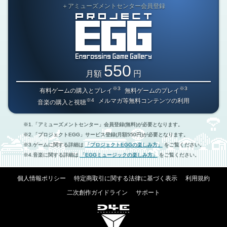
＋アミューズメントセンター会員登録
550
月額
円
※3
※3
有料ゲームの購入とプレイ
無料ゲームのプレイ
※4
メルマガ等無料コンテンツの利用
音楽の購入と視聴
「アミューズメントセンター」会員登録(無料)が必要となります。
「プロジェクトEGG」サービス登録(月額550円)が必要となります。
ゲームに関する詳細は
「プロジェクトEGGの楽しみ方」
をご覧ください。
音楽に関する詳細は
「EGGミュージックの楽しみ方」
をご覧ください。
個人情報ポリシー
特定商取引に関する法律に基づく表示
利用規約
二次創作ガイドライン
サポート