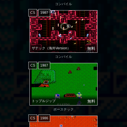
コンパイル
CS
1987
ザナック（海外Version）
無料
コンパイル
CS
1987
トップルジップ
無料
ボーステック
CS
1986