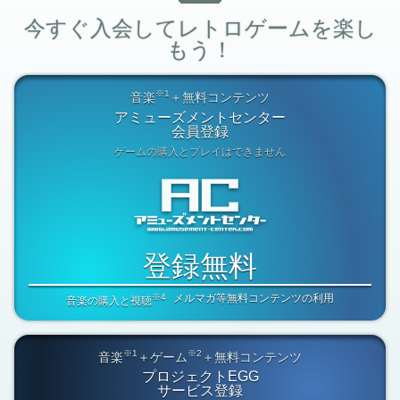
今すぐ入会してレトロゲームを楽し
もう！
※1
音楽
＋無料コンテンツ
アミューズメントセンター
会員登録
ゲームの購入とプレイはできません
登録無料
※4
メルマガ等無料コンテンツの利用
音楽の購入と視聴
※1
※2
音楽
＋ゲーム
＋無料コンテンツ
プロジェクトEGG
サービス登録