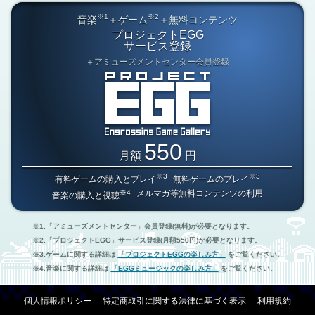
※1
※2
音楽
＋ゲーム
＋無料コンテンツ
プロジェクトEGG
サービス登録
＋アミューズメントセンター会員登録
550
月額
円
※3
※3
有料ゲームの購入とプレイ
無料ゲームのプレイ
※4
メルマガ等無料コンテンツの利用
音楽の購入と視聴
「アミューズメントセンター」会員登録(無料)が必要となります。
「プロジェクトEGG」サービス登録(月額550円)が必要となります。
ゲームに関する詳細は
「プロジェクトEGGの楽しみ方」
をご覧ください。
音楽に関する詳細は
「EGGミュージックの楽しみ方」
をご覧ください。
個人情報ポリシー
特定商取引に関する法律に基づく表示
利用規約