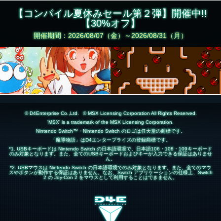
【コンパイル夏休みセール第２弾】開催中!!
【30%オフ】
開催期間：2026/08/07（金）～2026/08/31（月）
© D4Enterprise Co.,Ltd.
© MSX Licensing Corporation All Rights Reserved.
'MSX' is a trademark of the MSX Licensing Corporation.
Nintendo Switch™・Nintendo Switch のロゴは任天堂の商標です。
「魔導物語」はD4エンタープライズの登録商標です。
*1. USBキーボードは Nintendo Switch の日本語環境で、日本語106・108・109キーボード
のみ対象となります。また、全てのUSBキーボードおよびキーが入力できる保証はありませ
ん。
*2. USBマウスは Nintendo Switch の日本語環境でのみ対象となります。また、全てのマウ
スやボタンが動作する保証はありません。なお、Switch アプリケーションの仕様上、Switch
2 の Joy-Con 2 をマウスとして利用することはできません。