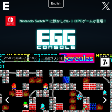
English
Nintendo Switch™ に懐かしのレトロPCゲームが登場！
PC-8801mkIISR
1986
工画堂スタジオ