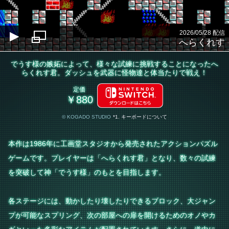
2026/05/28 配信
へらくれす
でうす様の嫉妬によって、様々な試練に挑戦することになったへ
らくれす君。ダッシュを武器に怪物達と体当たりで戦え！
定価
￥880
© KOGADO STUDIO
*1. キーボードについて
本作は1986年に工画堂スタジオから発売されたアクションパズル
ゲームです。プレイヤーは「へらくれす君」となり、数々の試練
を突破して神「でうす様」のもとを目指します。
各ステージには、動かしたり壊したりできるブロック、大ジャン
プが可能なスプリング、次の部屋への扉を開けるためのオノやカ