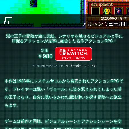
2026/06/04 配信
メルヘンヴェールII
湖の王子の冒険が遂に完結。シナリオを魅せるビジュアルと手に
汗握るアクションが見事に融合した名作アクションRPG！
定価
￥980
© D4Enterprise Co.,Ltd.
*1. キーボードについて
本作は1986年にシステムサコムから発売されたアクションRPGで
す。プレイヤーは醜い「ヴェール」に姿を変えられてしまった湖
の王子となり、自分に呪いをかけた魔法使いを探す冒険へと旅立
ちます。
ゲームは前作と同様、ビジュアルシーンとアクションシーンを交