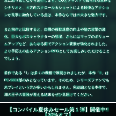
互に繰り返しながら進行します。CGとテキストで綴られる重厚な
シナリオと、４方向スクロール＆ショットによる軽快なアクショ
ンが見事に融合している点は、本作ならではの大きな魅力です。
また前作と比較すると、自機の移動速度の向上や敵の攻撃の激
化、巨大なボスキャラクターの登場、さらにはマップのボリュー
ムアップなど、あらゆる面でアクション要素が強化されました。
より手応えのあるアクションRPGとしてお楽しみいただけること
でしょう。
前作である「I」は多くの機種で展開されましたが、本作「II」は
PC-9801版のみとなっています。そのため、シリーズファンでも
未プレイという方が多いかもしれません。完結編となる本作で、
湖の王子の冒険が迎える結末をぜひ見届けてください。
【コンパイル夏休みセール第１弾】開催中!!
【30%オフ】