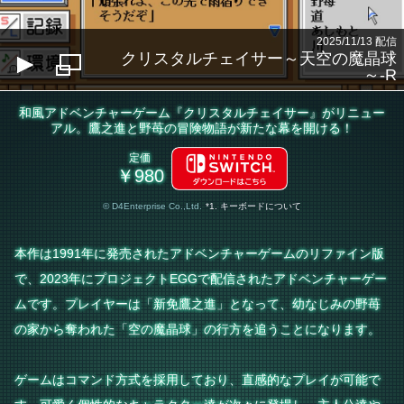
2025/11/13 配信
クリスタルチェイサー～天空の魔晶球
～-R
和風アドベンチャーゲーム『クリスタルチェイサー』がリニュー
アル。鷹之進と野苺の冒険物語が新たな幕を開ける！
定価
￥980
© D4Enterprise Co.,Ltd.
*1. キーボードについて
本作は1991年に発売されたアドベンチャーゲームのリファイン版
で、2023年にプロジェクトEGGで配信されたアドベンチャーゲー
ムです。プレイヤーは「新免鷹之進」となって、幼なじみの野苺
の家から奪われた「空の魔晶球」の行方を追うことになります。
ゲームはコマンド方式を採用しており、直感的なプレイが可能で