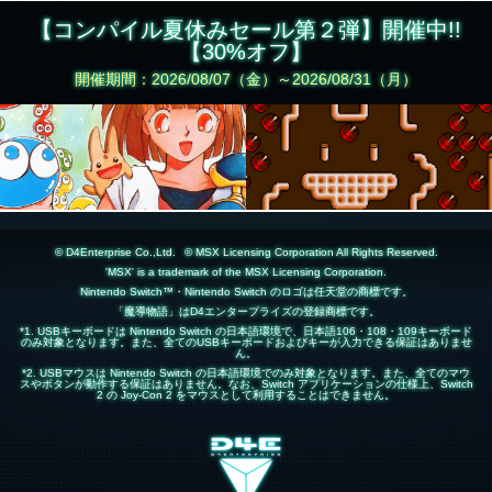
【コンパイル夏休みセール第２弾】開催中!!
【30%オフ】
開催期間：2026/08/07（金）～2026/08/31（月）
© D4Enterprise Co.,Ltd.
© MSX Licensing Corporation All Rights Reserved.
'MSX' is a trademark of the MSX Licensing Corporation.
Nintendo Switch™・Nintendo Switch のロゴは任天堂の商標です。
「魔導物語」はD4エンタープライズの登録商標です。
*1. USBキーボードは Nintendo Switch の日本語環境で、日本語106・108・109キーボード
のみ対象となります。また、全てのUSBキーボードおよびキーが入力できる保証はありませ
ん。
*2. USBマウスは Nintendo Switch の日本語環境でのみ対象となります。また、全てのマウ
スやボタンが動作する保証はありません。なお、Switch アプリケーションの仕様上、Switch
2 の Joy-Con 2 をマウスとして利用することはできません。