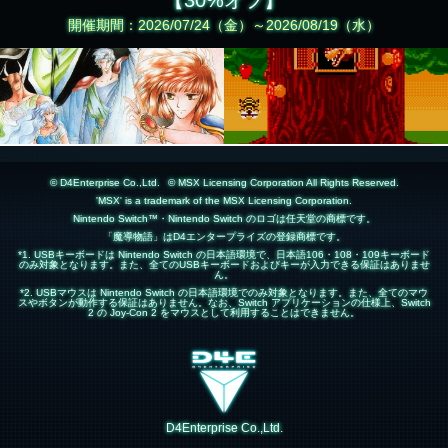
【30%オフ】
開催期間：2026/07/24（金）～2026/08/19（水）
© D4Enterprise Co.,Ltd.
© MSX Licensing Corporation All Rights Reserved.
'MSX' is a trademark of the MSX Licensing Corporation.
Nintendo Switch™・Nintendo Switch のロゴは任天堂の商標です。
「魔導物語」はD4エンタープライズの登録商標です。
*1. USBキーボードは Nintendo Switch の日本語環境で、日本語106・108・109キーボード
のみ対象となります。また、全てのUSBキーボードおよびキーが入力できる保証はありませ
ん。
*2. USBマウスは Nintendo Switch の日本語環境でのみ対象となります。また、全てのマウ
スやボタンが動作する保証はありません。なお、Switch アプリケーションの仕様上、Switch
2 の Joy-Con 2 をマウスとして利用することはできません。
D4Enterprise Co.,Ltd.