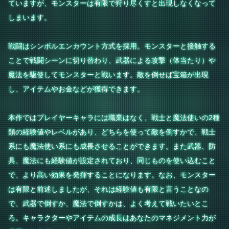
ていますが、モンスターは有限で狩り尽くすと出現しなくなって
しまいます。
戦闘はシンボルエンカウント方式を採用。モンスターと接触する
ことで戦闘シーンに切り替わり、武器による攻撃（体当たり）や
魔法を駆使してモンスターと戦います。敵を倒せば宝箱が出現
し、アイテムやお金などが獲得できます。
本作ではプレイヤーキャラには職業はなく、戦士と魔法使いの2種
類の経験値やレベルがあり、どちらを使って敵を倒すかで、戦士
系にも魔法使い系にも成長させることができます。また武器、防
具、魔法にも経験値が設定されており、同じものを使い込むこと
で、より高い効果を発揮することになります。なお、モンスター
は有限と前述しましたが、それは経験値も有限と言うことなの
で、武器で倒すか、魔法で倒すかは、よく考えて戦いたいとこ
ろ。キャラクターやアイテムの成長はあなたのマネジメント力が