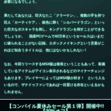
必要になるでしょう。
果たしてあなたは、巨大なたこ「クラーケン」、複数の手を持つ
巨人「カーティケア」、銀色に輝く「シルバードラゴン」といっ
た巨大なボスキャラを倒し、キングドラゴンを倒すことができる
でしょうか。 国産PCゲームで40万本というセールスはいまだ
に破られることがない記録。エポックメイキングという言葉がこ
れほど似合うタイトルは、他にはないかもしれない！
なお、今回リリースするMSX版は後発ということもあって、装備
しているアイテムがアイコン表示されるなどのマイナーチェンジ
もあります。プレイヤーによってはMSX版が好き！ という人も
いるので、ザナドゥファンであれば一目置ける存在といえるかも
しれません。
【コンパイル夏休みセール第１弾】開催中!!