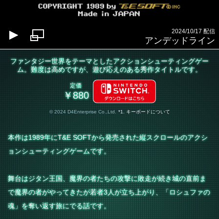
2024/10/17 配信
アンデッドライン
ファンタジー世界をテーマとしたアクションシューティングゲー
ム。難度は高めですが、遊び応えのある秀作タイトルです。
定価
￥880
© 2024 D4Enterprise Co.,Ltd.
*1. キーボードについて
本作は1989年にT&E SOFTから発売された縦スクロールのアクシ
ョンシューティングゲームです。
舞台はジタン王国、魔界の者たちの攻撃に敗走が続き城の直前ま
で魔界の者がやってきたが若者3人が立ち上がり、「ロシュファの
魂」を奪い返す旅にでる話です。