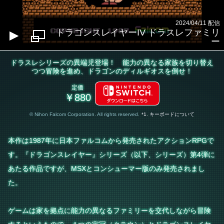
2024/04/11 配信
ドラゴンスレイヤーIV ドラスレファミリ
ー
ドラスレシリーズの異端児登場！ 能力の異なる家族を切り替え
つつ冒険を進め、ドラゴンのディルギオスを倒せ！
定価
￥880
© Nihon Falcom Corporation. All rights reserved.
*1. キーボードについて
本作は1987年に日本ファルコムから発売されたアクションRPGで
す。『ドラゴンスレイヤー』シリーズ（以下、シリーズ）第4弾に
あたる作品ですが、MSXとコンシューマー版のみ発売されまし
た。
ゲームは家を拠点に能力の異なるファミリーを交代しながら冒険