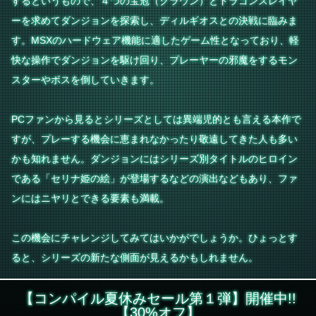
するというもので、４つの宝冠（クラウン）とドラゴンスレイヤ
ーを求めてダンジョンを探索し、ディルギオスとの決戦に臨みま
す。MSXのハードウェア機能に適したゲーム性となっており、軽
快な操作でダンジョンを駆け回り、プレーヤーの邪魔をするモン
スターやボスを倒していきます。
PCファンから見るとシリーズとしては異端児的とも言える本作で
すが、プレーする機会に恵まれなかったり敬遠してきた人も多い
かも知れません。ダンジョンにはシリーズ別タイトルのヒロイン
である「セリナ姫の絵」が登場するなどの演出などもあり、ファ
ンにはニヤリとできる要素も満載。
この機会にチャレンジしてみてはいかがでしょうか。ひょっとす
ると、シリーズの新たな側面が見えるかもしれません。
【コンパイル夏休みセール第１弾】開催中!!
【30%オフ】