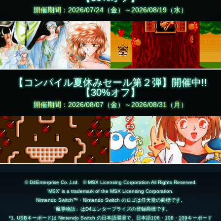
開催期間：2026/07/24（金）～2026/08/19（水）
【コンパイル夏休みセール第２弾】開催中!!
【30%オフ】
開催期間：2026/08/07（金）～2026/08/31（月）
© D4Enterprise Co.,Ltd.
© MSX Licensing Corporation All Rights Reserved.
'MSX' is a trademark of the MSX Licensing Corporation.
Nintendo Switch™・Nintendo Switch のロゴは任天堂の商標です。
「魔導物語」はD4エンタープライズの登録商標です。
*1. USBキーボードは Nintendo Switch の日本語環境で、日本語106・108・109キーボード